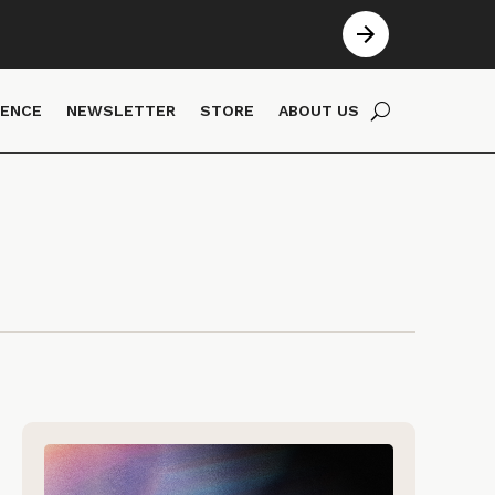
IENCE
NEWSLETTER
STORE
ABOUT US