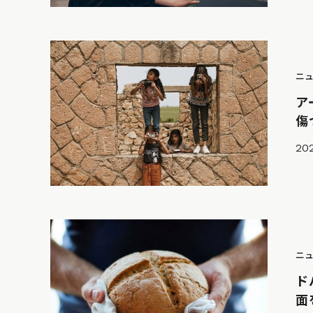
ニ
ア
傷
202
ニ
ド
面