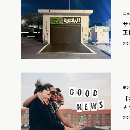
ニ
サ
正
202
ま
【
ょ
20