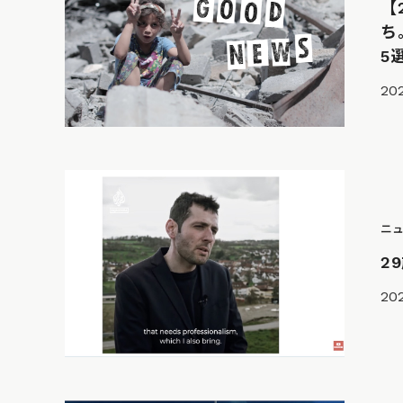
【
ち
5
202
ニ
2
202