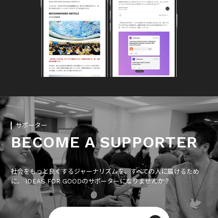
サポーター
BECOME A SUPPORTER
社会をもっと良くするジャーナリズムを、すべての人に届けるため
に、 IDEAS FOR GOODのサポーターになりませんか？