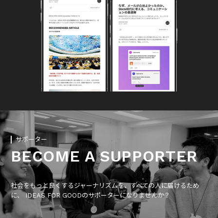
サポーター
BECOME A SUPPORTER
社会をもっと良くするジャーナリズムを、すべての人に届けるため
に、 IDEAS FOR GOODのサポーターになりませんか？