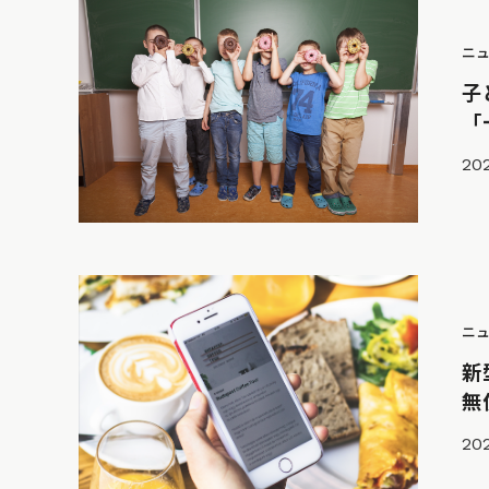
ニ
子
「
202
ニ
新
無
20