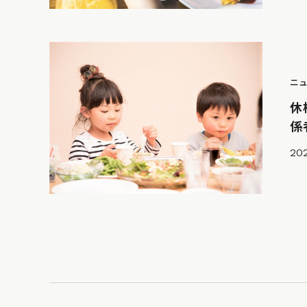
ニ
休
係
20