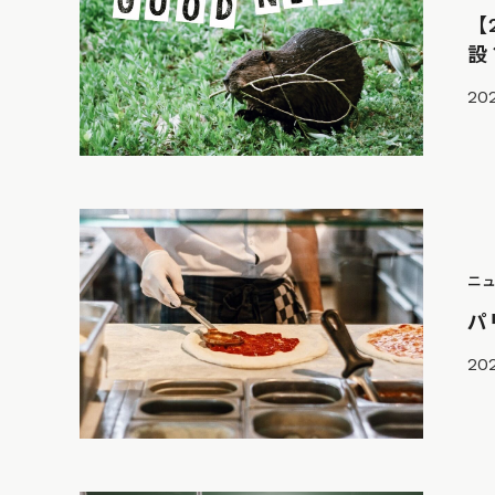
【
設
20
ニ
パ
202