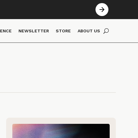
IENCE
NEWSLETTER
STORE
ABOUT US