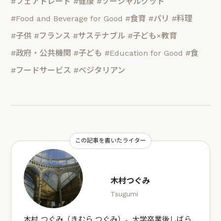
#フェアトレード
#健康
#ソーシャルグッド
#Food and Beverage for Good
#食育
#パリ
#料理
#子供
#フランス
#サステナブル
#子ども×教育
#政府・公共機関
#子ども
#Education for Good
#食
#フードサービス
#ベジタリアン
この記事を書いたライター
木村つぐみ
Tsugumi
木村 つぐみ（きむら つぐみ）。大学卒業後しばら