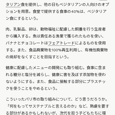
タリアン
食を提供し、他の日もベジタリアンの人向けのオプ
ションを用意。食堂で提供する食事の40%は、ベジタリア
ン食にするという。
肉、乳製品、卵は、動物福祉に配慮した飼養を行う生産者
から購入する。魚は責任ある漁業で獲られたものを使い、
バナナとチョコレートは
フェアトレード
によるものを使用
する。また、食品廃棄物を100%再生利用し、有機性廃棄物
の焼却をなくすことを目指すという。
健康に配慮したメニューの開発にも取り組む。食事に含ま
れる糖分と塩分を減らし、健康に害を及ぼす添加物を使わ
ないようにする。また、食品に接触する部分にプラスチッ
クを使うことをやめるという。
こういったパリ市の取り組みについて、どう思うだろうか。
「何をもってサステナブルと言えるのか」など、熟慮を要す
る部分があるかもしれないが、次代を担う子どもたちに環