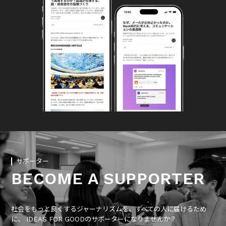
サポーター
BECOME A SUPPORTER
社会をもっと良くするジャーナリズムを、すべての人に届けるため
に、 IDEAS FOR GOODのサポーターになりませんか？