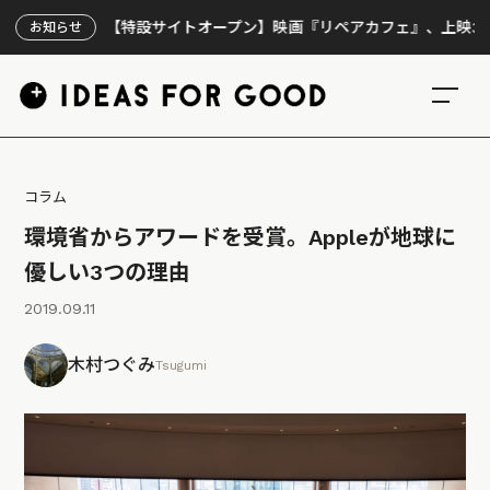
【特設サイトオープン】映画『リペアカフェ』、上映300回の先
お知らせ
コラム
環境省からアワードを受賞。Appleが地球に
優しい3つの理由
2019.09.11
木村つぐみ
Tsugumi