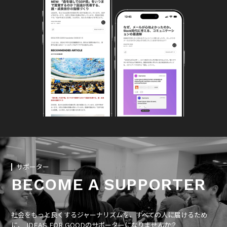
サポーター
BECOME A SUPPORTER
社会をもっと良くするジャーナリズムを、すべての人に届けるため
に、 IDEAS FOR GOODのサポーターになりませんか？