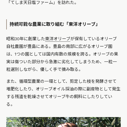
「てしま天日塩ファーム」を訪れた。
持続可能な農業に取り組む「東洋オリーブ」
昭和30年に創業した
東洋オリーブ
が保有しているオリーブ
自社農園が豊島にある。豊島の南部に広がるオリーブ園
は、1つの園としては国内有数の規模を誇る。オリーブの果
実は傷ついた部分から急激に劣化してしまうため、一粒一
粒選別しながら、優しく手で摘み取る。
また、循環型農業の一環として、剪定した枝を発酵させて
堆肥化したり、オリーブオイル採油の際に副産物として発生
する残渣を乾燥させてオリーブ牛の飼料にしたりしてい
る。