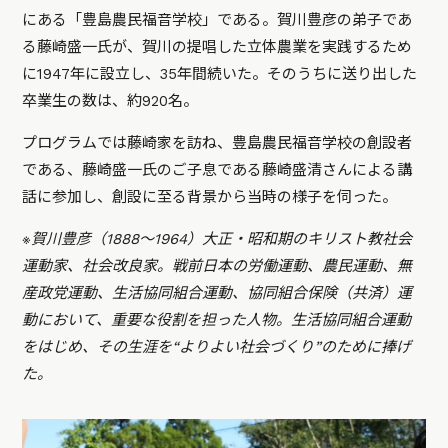
にある「豊島農民福音学校」である。賀川豊彦の弟子であ
る藤崎盛一氏が、賀川の提唱した立体農業を実践するため
に1947年に設立し、35年間続いた。そのうちに送り出した
卒業生の数は、約920名。
プログラムでは藤崎家を訪ね、豊島農民福音学校の創設者
である、藤崎盛一氏のご子息である藤崎盛清さんによる講
話に参加し、創設に至る背景から当時の様子を伺った。
※賀川豊彦（1888〜1964）大正・昭和期のキリスト教社会
運動家、社会改良家。戦前日本の労働運動、農民運動、無
産政党運動、生活協同組合運動、協同組合保険（共済）運
動において、重要な役割を担った人物。生活協同組合運動
をはじめ、その生涯を“よりよい社会づくり”のために捧げ
た。