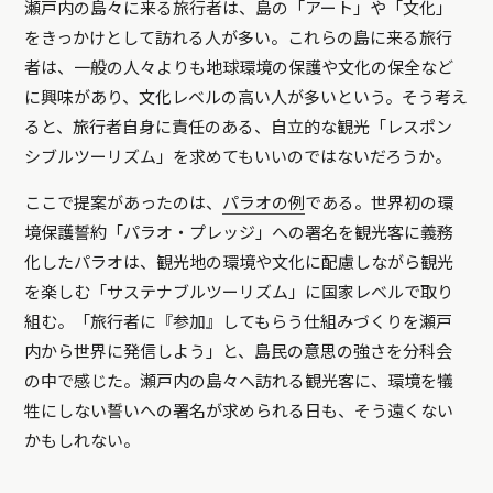
瀬戸内の島々に来る旅行者は、島の「アート」や「文化」
をきっかけとして訪れる人が多い。これらの島に来る旅行
者は、一般の人々よりも地球環境の保護や文化の保全など
に興味があり、文化レベルの高い人が多いという。そう考え
ると、旅行者自身に責任のある、自立的な観光「レスポン
シブルツーリズム」を求めてもいいのではないだろうか。
ここで提案があったのは、
パラオの例
である。世界初の環
境保護誓約「パラオ・プレッジ」への署名を観光客に義務
化したパラオは、観光地の環境や文化に配慮しながら観光
を楽しむ「サステナブルツーリズム」に国家レベルで取り
組む。「旅行者に『参加』してもらう仕組みづくりを瀬戸
内から世界に発信しよう」と、島民の意思の強さを分科会
の中で感じた。瀬戸内の島々へ訪れる観光客に、環境を犠
牲にしない誓いへの署名が求められる日も、そう遠くない
かもしれない。