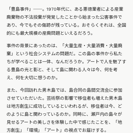
「豊島事件」──。1970年代に、ある悪徳業者による産業
廃棄物の不法投棄が発覚したことから始まった公害事件で
あり、今でもその傷跡が残っている。おそらくそれは、全国
的にも最大規模の産廃問題といえるだろう。
事件の背景にあったのは、「大量生産・大量消費・大量廃
棄」という社会システムの問題だ。この島の事件から私た
ちが学べることは一体、なんだろうか。アートで人を魅了す
る豊島の光と影と、そして島に関わる人々は今、何を考
え、何を大切に想うのか。
また、今回訪れた男木島では、島合同の島間交流会に参加
させていただいた。芸術祭の影響で移住者も増えた男木島
は地方創生に成功しているといわれるが、移住者は今、ど
のように島と関わっているのか。同時に、瀬戸内の島々が
見せるアートの美しさを体験した中で感じたことを、「地
方創生」「環境」「アート」の視点でお届けする。