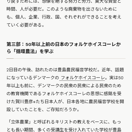
り戻すためには、想像を絶する努力と労力、莫大な資金と
時間、人が必要だ。このような廃棄物を出さないために
も、個人、企業、行政、国、それぞれができることを考え
ていく必要がある。
第三部：50年以上前の日本のフォルケホイスコーレか
ら「循環農法」を学ぶ
2日目の午後、訪れたのは豊島農民福音学校だ。近年、話題
になっているデンマークの
フォルケホイスコーレ
。実は50
年以上も前に、デンマークの民衆の民衆による民衆のため
の教育機関であるフォルケホイスコーレの思想に感銘を受
けた賀川豊彦
※
たち日本人が、日本各地に農民福音学校を開
設していたことを、ご存知だろうか。
「立体農業」と呼ばれるキリストの教えをベースに、もっ
とも長い期間、多くの受講生を受け入れていた学校が豊島