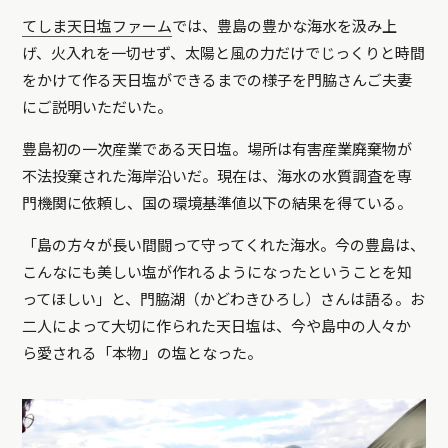
てしま天日塩ファーム
では、豊島の豊かな海水を汲み上
げ、火入れを一切せず、太陽と風の力だけでじっくりと時間
をかけて作る天日塩ができるまでの様子を門脇さんご夫妻
にご説明いただいた。
豊島初の一次産業である天日塩。場所は有害産業廃棄物が
不法投棄された海岸沿いだ。現在は、海水の水質調査を専
門機関に依頼し、国の環境基準値以下の結果を得ている。
「島の方々が長い間闘って守ってくれた海水。今の豊島は、
こんなにも美しい塩が作れるようになったということを知
ってほしい」と、門脇湖（かどわきひろし）さんは語る。お
二人によって大切に作られた天日塩は、今や島中の人々か
ら愛される「本物」の塩となった。