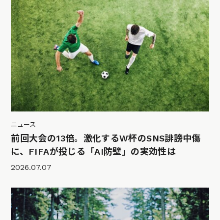
ニュース
前回大会の13倍。激化するW杯のSNS誹謗中傷
に、FIFAが投じる「AI防壁」の実効性は
2026.07.07