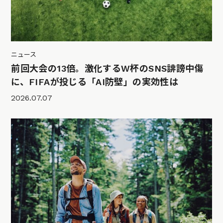
ニュース
前回大会の13倍。激化するW杯のSNS誹謗中傷
に、FIFAが投じる「AI防壁」の実効性は
2026.07.07