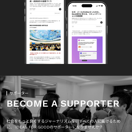
サポーター
BECOME A SUPPORTER
社会をもっと良くするジャーナリズムを、すべての人に届けるため
に、 IDEAS FOR GOODのサポーターになりませんか？