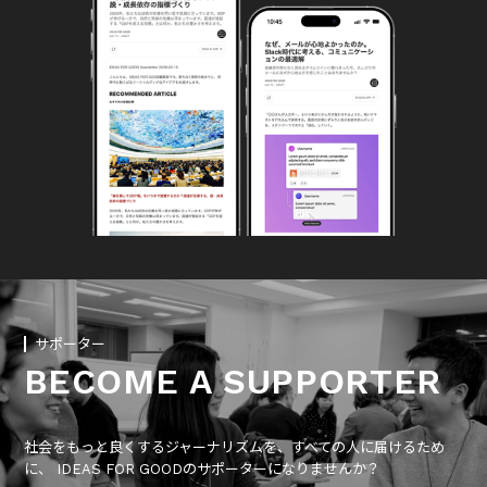
サポーター
BECOME A SUPPORTER
社会をもっと良くするジャーナリズムを、すべての人に届けるため
に、 IDEAS FOR GOODのサポーターになりませんか？