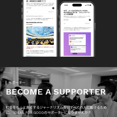
サポーター
BECOME A SUPPORTER
社会をもっと良くするジャーナリズムを、すべての人に届けるため
に、 IDEAS FOR GOODのサポーターになりませんか？