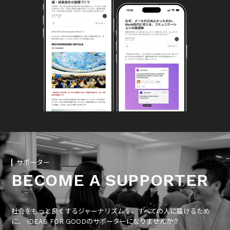
サポーター
BECOME A SUPPORTER
社会をもっと良くするジャーナリズムを、すべての人に届けるため
に、 IDEAS FOR GOODのサポーターになりませんか？