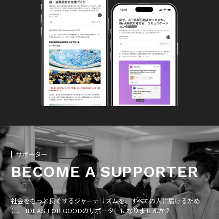
サポーター
BECOME A SUPPORTER
社会をもっと良くするジャーナリズムを、すべての人に届けるため
に、 IDEAS FOR GOODのサポーターになりませんか？