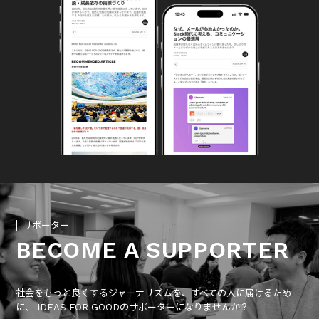
サポーター
BECOME A SUPPORTER
社会をもっと良くするジャーナリズムを、すべての人に届けるため
に、 IDEAS FOR GOODのサポーターになりませんか？