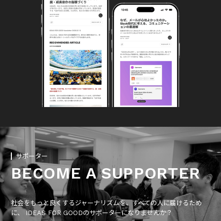
サポーター
BECOME A SUPPORTER
社会をもっと良くするジャーナリズムを、すべての人に届けるため
に、 IDEAS FOR GOODのサポーターになりませんか？