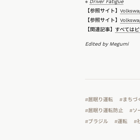
※
Driver Fatigue
【参照サイト】
Volkswag
【参照サイト】
Volkswa
【関連記事】
すべてはピ
Edited by Megumi
#居眠り運転
#まちづ
#居眠り運転防止
#ソ
#ブラジル
#運転
#