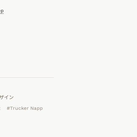
ep
デザイン
米
#Trucker Napp