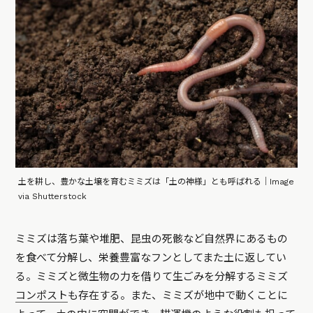
土を耕し、豊かな土壌を育むミミズは「土の神様」とも呼ばれる｜Image
via Shutterstock
ミミズは落ち葉や堆肥、昆虫の死骸など自然界にあるもの
を食べて分解し、栄養豊富なフンとしてまた土に返してい
る。ミミズと微生物の力を借りて生ごみを分解するミミズ
コンポスト
も存在する。また、ミミズが地中で動くことに