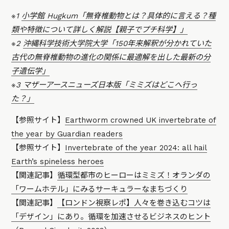
※1
小学館 Hugkum「無脊椎動物とは？具体的に言える？種
類や特徴について詳しく解説【親子でプチ科学】」
※2
沖縄科学技術大学院大学「150年来解釈が
分かれていた
古代の
無脊椎動物の
進化の
関係に
最適解を
出した
最新の
分
子遺伝学」
※3
マザーアースニューズ日本版「ミミズはどこへ行っ
た？」
【参照サイト】
Earthworm crowned UK invertebrate of
the year by Guardian readers
【参照サイト】
Invertebrate of the year 2024: all hail
Earth’s spineless heroes
【関連記事】
循環型都市のヒーローはミミズ！オランダの
「ワームホテル」にみるサーキュラーなまちづくり
【関連記事】
【ロンドン視察レポ】人々を巻き込むコツは
「デザイン」にあり。循環を加速させるビジネスのヒント