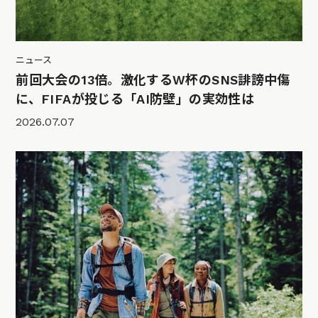
ニュース
前回大会の13倍。激化するW杯のSNS誹謗中傷
に、FIFAが投じる「AI防壁」の実効性は
2026.07.07