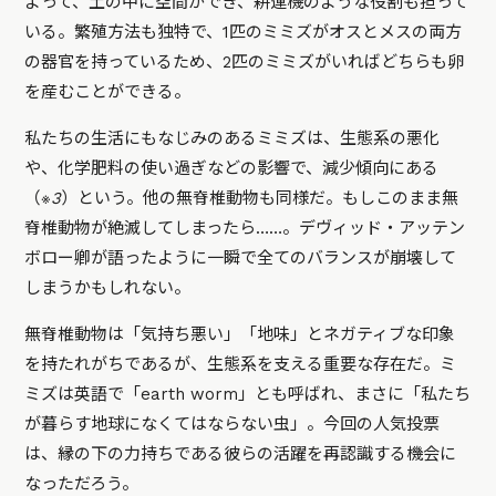
よって、土の中に空間ができ、耕運機のような役割も担って
いる。繁殖方法も独特で、1匹のミミズがオスとメスの両方
の器官を持っているため、2匹のミミズがいればどちらも卵
を産むことができる。
私たちの生活にもなじみのあるミミズは、生態系の悪化
や、化学肥料の使い過ぎなどの影響で、減少傾向にある
（
※3
）という。他の無脊椎動物も同様だ。もしこのまま無
脊椎動物が絶滅してしまったら……。デヴィッド・アッテン
ボロー卿が語ったように一瞬で全てのバランスが崩壊して
しまうかもしれない。
無脊椎動物は「気持ち悪い」「地味」とネガティブな印象
を持たれがちであるが、生態系を支える重要な存在だ。ミ
ミズは英語で「earth worm」とも呼ばれ、まさに「私たち
が暮らす地球になくてはならない虫」。今回の人気投票
は、縁の下の力持ちである彼らの活躍を再認識する機会に
なっただろう。