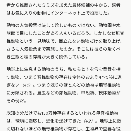
者から推薦されたミミズを加えた最終候補の中から、読者
はお気に入りの動物にインターネット上で投票した。
動物の人気投票は決して珍しいものではない。動物園や水
族館で目にしたことがある人もいるだろう。しかしなぜ無脊
椎動物という一見地味で、目立たない動物だけを取り上げ、
さらに人気投票まで実施したのか。そこには彼らの驚くべ
き生態と種の存続が大きく関係している。
地球上に生息する動物のうち、私たちヒトを含む背骨を持
つ動物、つまり脊椎動物の存在は全体のおよそ4〜5％に過
ぎない
（※1）
。つまり残りのほとんどの動物は無脊椎動物
に分類される。昆虫などの節足動物、甲殻類、軟体動物が
その例だ。
既知の分だけでも130万種存在するといわれる無脊椎動物
は、環境に適応し、進化を遂げてきた
（※2）
。地球上に数
え切れないほどの無脊椎動物が存在し、生物界で重要な役