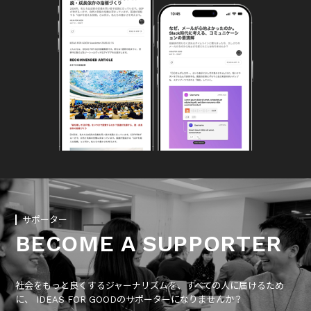
サポーター
BECOME A SUPPORTER
社会をもっと良くするジャーナリズムを、すべての人に届けるため
に、 IDEAS FOR GOODのサポーターになりませんか？