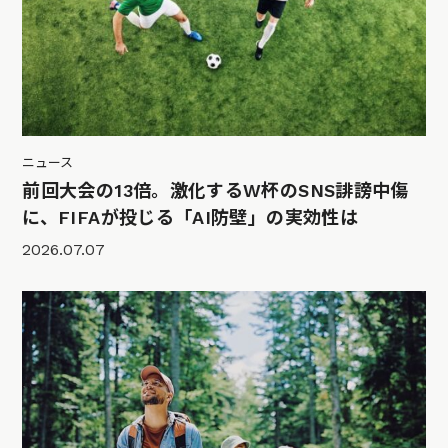
ニュース
前回大会の13倍。激化するW杯のSNS誹謗中傷
に、FIFAが投じる「AI防壁」の実効性は
2026.07.07