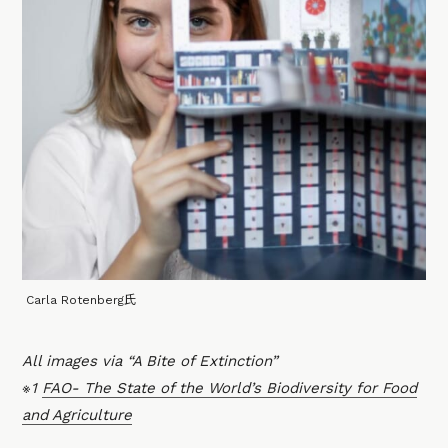
Carla Rotenberg氏
All images via “A Bite of Extinction”
※1
FAO- The State of the World’s Biodiversity for Food
and Agriculture