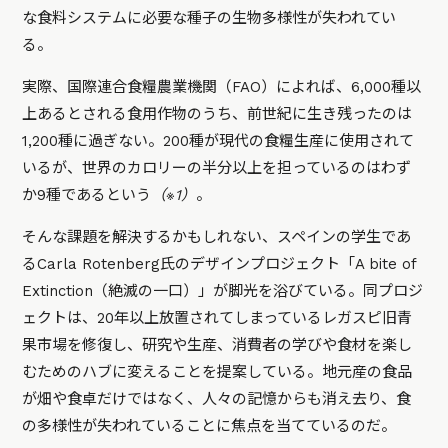
な食料システムに必要な種子の生物多様性が失われてい
る。
実際、国際連合食糧農業機関（FAO）によれば、6,000種以
上あるとされる食用作物のうち、前世紀に生き残ったのは
1,200種に過ぎない。200種が現代の食糧生産に使用されて
いるが、世界のカロリーの半分以上を担っているのはわず
か9種であるという
（※1）
。
そんな課題を解決するかもしれない、スペインの学生であ
るCarla Rotenberg氏のデザインプロジェクト「A bite of
Extinction（絶滅の一口）」が脚光を浴びている。同プロジ
ェクトは、20年以上放置されてしまっているレガスピ旧青
果市場を修復し、研究や生産、消費者の学びや食材を楽し
むためのハブに変えることを提案している。地元産の食品
が畑や食卓だけではなく、人々の記憶からも消え去り、食
の多様性が失われていることに焦点を当てているのだ。