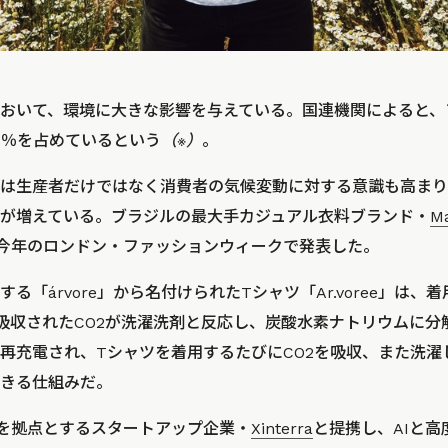
おいて、環境に大きな影響を与えている。国連機関によると、
8％を占めているという
（※）
。
は生産者だけではなく消費者の気候変動に対する意識も高まり
が増えている。ブラジルの最大手カジュアル衣料ブランド・
M
今年のロンドン・ファッションウィークで発表した。
る「árvore」から名付けられたTシャツ「Ar.voree」は、
吸収されたCO2が洗濯洗剤と反応し、炭酸水素ナトリウムに分
再充電され、Tシャツを着用するたびにCO2を吸収、また洗濯
きる仕組みだ。
ールを拠点とするスタートアップ企業・
Xinterra
と提携し、AIと