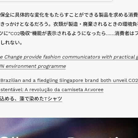
保全に具体的な変化をもたらすことができる製品を求める消費
きっかけとなるだろう。衣類が製造・廃棄されるときの環境負
ツに“CO2吸収“機能が表示されるようになったら……消費者は
しれない。
Change provide fashion communicators with practical g
UN environment programme
Brazilian and a fledgling Singapore brand both unveil CO2
tentável: A revolução da camiseta Ar.voree
じ込める、藻で染めたTシャツ