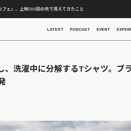
フェ』、上映300回の先で見えてきたこと
LATEST
PODCAST
EVENT
EXPER
収”し、洗濯中に分解するTシャツ。ブ
発