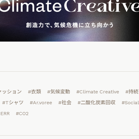
ァッション
#衣類
#気候変動
#Climate Creative
#持
#Tシャツ
#Ar.voree
#社会
#二酸化炭素回収
#Socia
TERR
#CO2