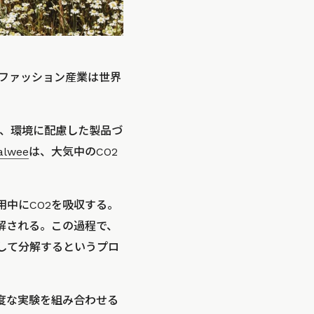
ファッション産業は世界
、環境に配慮した製品づ
alwee
は、大気中のCO2
着用中にCO2を吸収する。
解される。この過程で、
して分解するというプロ
高度な実験を組み合わせる