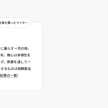
記事を書いたライター
市に暮らす一児の母。
4年。関心は多様性を
ング。執筆を通して一
好きなものは発酵食品
記事の一覧
）