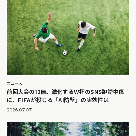
ニュース
前回大会の13倍。激化するW杯のSNS誹謗中傷
に、FIFAが投じる「AI防壁」の実効性は
2026.07.07