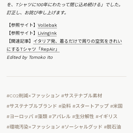
を、Tシャツに100年にわたって閉じ込め続ける」でした。
訂正し、お詫び申し上げます。
【参照サイト】
Vollebak
【参照サイト】
LivingInk
【関連記事】
イタリア発、着るだけで周りの空気をきれい
にするTシャツ「RepAir」
Edited by Tomoko Ito
#CO2削減×ファッション
#サステナブル素材
#サステナブルブランド
#染料
#スタートアップ
#米国
#ヨーロッパ
#藻類
#アパレル
#生分解性
#イギリス
#環境汚染×ファッション
#ソーシャルグッド
#脱石油