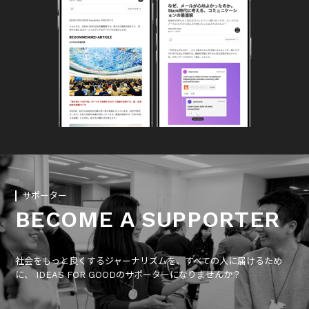
サポーター
BECOME A SUPPORTER
社会をもっと良くするジャーナリズムを、すべての人に届けるため
に、 IDEAS FOR GOODのサポーターになりませんか？