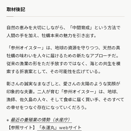
取材後記
自然の恵みを大切にしながら、「中間育成」という方法で
人間の手を加え、牡蠣本来の魅力を引き出す。
「参州オイスター」は、地球の資源を守りつつ、天然の真
牡蠣の味わいを人々に届けるための新たなアプローチだ。
従来の漁業の形をただ手放すのではなく、海との共生を模
索する折衷案として、その可能性を広げている。
彰さんの誠実なまなざしと、愛さんの太陽のような笑顔が
印象的な夫妻。二人が育む「参州オイスター」は、地球、
漁師、佐久島の人々、そして食卓に届く買い手、そのすべて
の幸せをつなぐ存在になっていくだろう。
※
最近の養殖業の情勢（水産庁）
【参照サイト】
「永運丸」webサイト