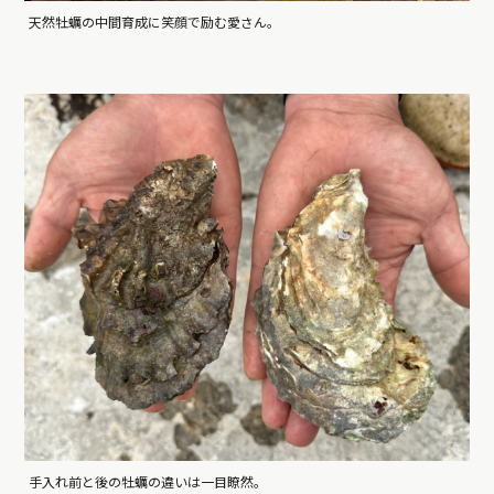
天然牡蠣の中間育成に笑顔で励む愛さん。
手入れ前と後の牡蠣の違いは一目瞭然。