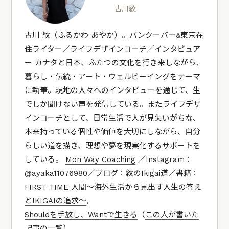
古川紋
古川 紋（ふるかわ あやか）。バンクーバー&東京在
住ライター／ライフデザインコーチ／インタビュア
ー カナダと日本、ふたつの文化を行き来しながら、
暮らし・伝統・アート・ウェルビーイングをテーマ
に執筆。現地の人々へのインタビューを通じて、生
でしか聞けない声を発信している。またライフデザ
インコーチとして、日常生活で人が見失いがちな、
本来持っている個性や価値を大切にしながら、自分
らしい道を描き、理想や夢を現実化するサポートを
している。
Mon Way Coaching
／Instagram：
@ayaka11076980
／ブログ：
紋のIkigai道
／書籍：
FIRST TIME 人間〜海外生活から見出す人生の答え
とIKIGAIの追求〜
,
Shouldを手放し、Wantで生きる
（
この人が書いた
記事の一覧
）