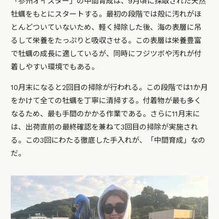
「参州オイスター」の中間育成は、9月頃に採取された天然
牡蠣をもとにスタートする。最初の段階では殻に汚れがほ
とんどついていないため、軽く掃除した後、海の表層に吊
るして栄養をたっぷりと吸収させる。この表層は栄養豊富
で牡蠣の成長に適しているが、同時にフジツボや汚れが付
着しやすい環境でもある。
10月末になると2回目の掃除が行われる。この段階では1か月
をかけて全ての牡蠣を丁寧に清掃する。付着物が最も多く
なるため、最も手間のかかる作業である。さらに11月末に
は、出荷直前の最終確認を兼ねて3回目の掃除が実施され
る。この3回にわたる徹底した手入れが、「中間育成」なの
だ。