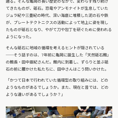
遡る。そんな亀岡の長い歴史のなかで、変わらず残り続け
てきたものが、砥石。恐竜やアンモナイトが生息していた
ジュラ紀や三畳紀の時代、深い海底に堆積した泥の石や鉄
が、プレートテクトニクスの活動によって地上に姿を現し
たものが砥石となり、やがて刀や包丁を研ぐために使われる
ようになった。
そんな砥石に地域の循環を考えるヒントが隠されている
──そう話すのは、7年前に亀岡に誕生した「天然砥石館」
の館長・田中亜紀さんだ。館内に到着し、ずらりと並ぶ砥
石の前に腰かけた私たちに、田中さんはこう問いかけた。
「かつて日本で行われていた循環型の取り組みには、どの
ようなものがあるでしょうか。また、現在と昔では、どの
ような違いがあるでしょうか？」