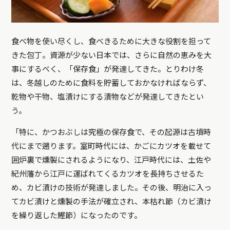
食べ物を使い尽くし、食べきるために大きな役割を担って
きた包丁。資源が少ない日本では、さらに自然の恵みを大
事にするべく、「保存食」が発達してきた。とりわけ冬
は、冬越しのために食料を貯蓄しておかなければならず、
乾物や干物、塩漬けにする漬物などが発達してきたとい
う。
「特に、かつおぶしは究極の保存食で、その起源は古墳時
代にまで遡ります。室町時代には、かごにカツオを載せて
囲炉裏で燻製にされるようになり、江戸時代には、土佐や
紀州藩から江戸に運ばれてくるカツオを長持ちさせるた
め、カビ漬けの技術が発達しました。その後、明治に入っ
てカビ漬けと燻製の手法が確立され、本枯れ節（カビ漬け
を繰り返した鰹節）になったのです。