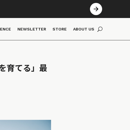
IENCE
NEWSLETTER
STORE
ABOUT US
済を育てる」最