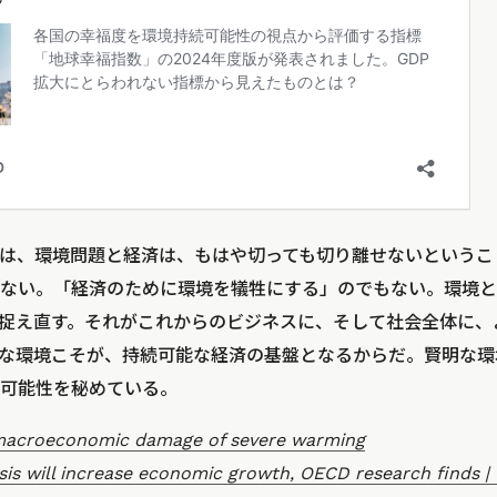
は、環境問題と経済は、もはや切っても切り離せないというこ
ない。「経済のために環境を犠牲にする」のでもない。環境と
て捉え直す。それがこれからのビジネスに、そして社会全体に
な環境こそが、持続可能な経済の基盤となるからだ。賢明な環
可能性を秘めている。
macroeconomic damage of severe warming
isis will increase economic growth, OECD research finds | 