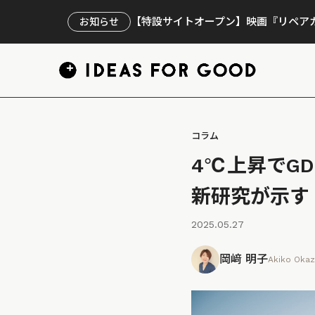
【特設サイトオープン】映画『リペアカ
お知らせ
コラム
4℃上昇でG
新研究が示す
2025.05.27
岡﨑 明子
Akiko Okaz