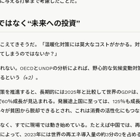
に与える打撃まで考慮したことだ。
ではなく“未来への投資”
こえてきそうだ。「温暖化対策には莫大なコストがかかる。対
てしまうのではないか？」
れない。OECDとUNDPの分析によれば、野心的な気候変動
るという
（※2）
。
を推進すると、長期的には2025年と比較して世界のGDPは、20
で60％成長が見込まれる。発展途上国に至っては、125％も成
人の人々が貧困から脱却できるとされ、これは消費の活性化にもつ
なく、すでに現場では動き始めている。たとえば中国では、再
によって、2023年には世界の再エネ導入量の約3分の2を占め