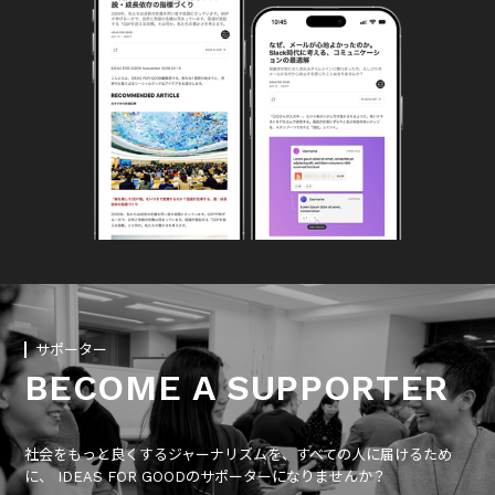
サポーター
BECOME A SUPPORTER
社会をもっと良くするジャーナリズムを、すべての人に届けるため
に、 IDEAS FOR GOODのサポーターになりませんか？