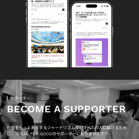
サポーター
BECOME A SUPPORTER
社会をもっと良くするジャーナリズムを、すべての人に届けるため
に、 IDEAS FOR GOODのサポーターになりませんか？