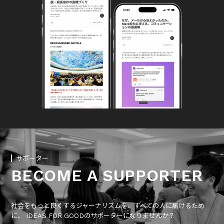
サポーター
BECOME A SUPPORTER
社会をもっと良くするジャーナリズムを、すべての人に届けるため
に、 IDEAS FOR GOODのサポーターになりませんか？