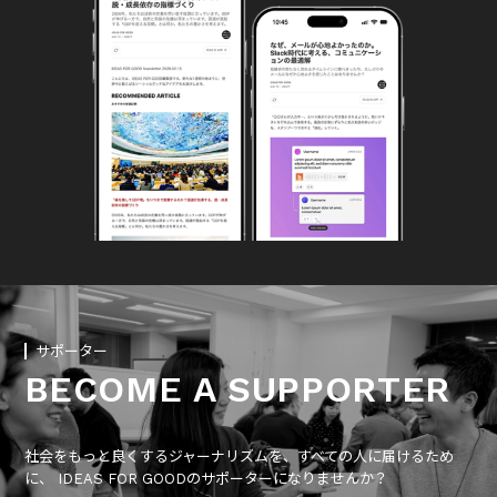
サポーター
BECOME A SUPPORTER
社会をもっと良くするジャーナリズムを、すべての人に届けるため
に、 IDEAS FOR GOODのサポーターになりませんか？