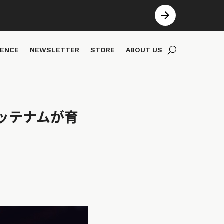
IENCE
NEWSLETTER
STORE
ABOUT US
ッテナムが育