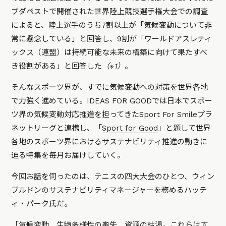
ブダペストで開催された世界陸上競技選手権大会での調査
によると、陸上選手のうち7割以上が「気候変動について非
常に懸念している」と回答し、9割が「ワールドアスレティ
ックス（連盟）は持続可能な未来の構築に向けて果たすべ
き役割がある」と回答した
（※1）
。
そんなスポーツ界が、すでに気候変動への対策を世界各地
で力強く進めている。IDEAS FOR GOODでは日本でスポー
ツ界の気候変動対応推進を担ってきたSport For Smileプラ
ネットリーグと連携し、「
Sport for Good
」と題して世界
各地のスポーツ界におけるサステナビリティ推進の動きに
迫る特集を毎月お届けしていく。
今回お話を伺ったのは、テニスの四大大会のひとつ、ウィン
ブルドンのサステナビリティマネージャーを務めるハッテ
ィ・パーク氏だ。
「気候変動、生物多様性の喪失、資源の枯渇。これらはす