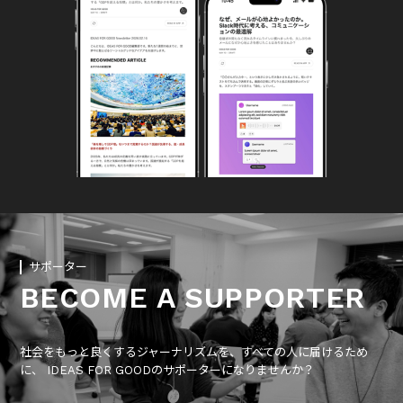
サポーター
BECOME A SUPPORTER
社会をもっと良くするジャーナリズムを、すべての人に届けるため
に、 IDEAS FOR GOODのサポーターになりませんか？