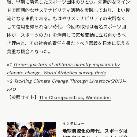
後、早期に署名したスポーツ団体のひとつ。先進的なマイン
ドで画期的なサステナビリティ活動を実践しており、よい模
範となる事例である。もはやサステナビリティの実践なく
して信用を得られない時代、今回の取材は著名スポーツ団
体が「スポーツの力」を活用して気候変動に立ち向かうべ
き理由と、その社会的責任を果たすべき意義を日本に伝える
貴重な機会となった。
※1
Three-quarters of athletes directly impacted by
climate change, World Athletics survey finds
※2
Tackling Climate Change Through Livestock(2013)-
FAO
【参照サイト】
The Championships, Wimbledon
インタビュー
地球沸騰化の時代、スポーツは