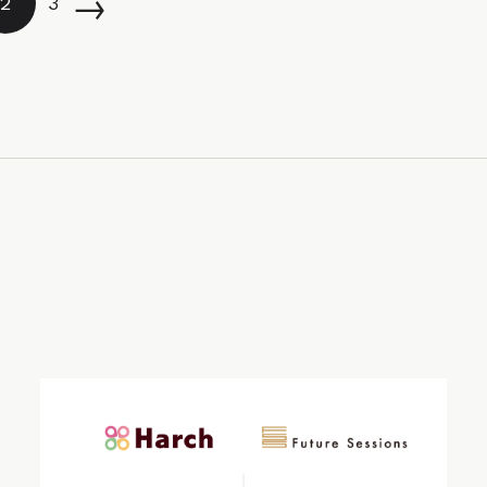
→
2
3