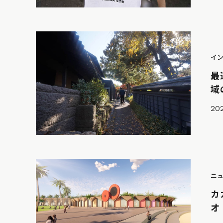
イ
最
域
202
ニ
カ
オ