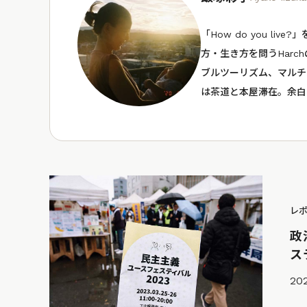
「How do you l
方・生き方を問うHarc
ブルツーリズム、マルチ
は茶道と本屋滞在。余白
レ
政
ス
20