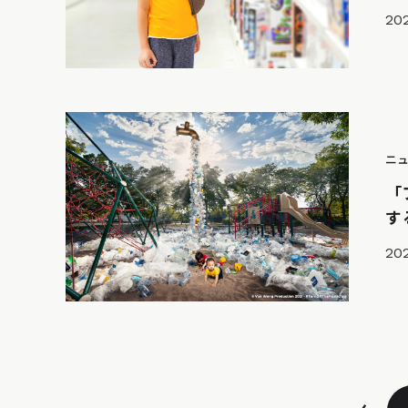
202
ニ
「
す
202