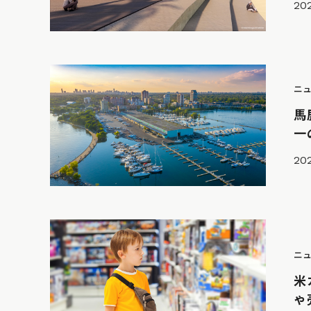
20
ニ
馬
一
202
ニ
米
ゃ