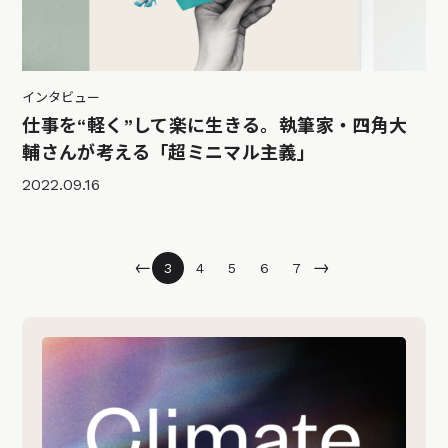
インタビュー
仕事を“軽く”して楽に生きる。執筆家・四角大
輔さんが考える「超ミニマル主義」
2022.09.16
←
→
3
4
5
6
7