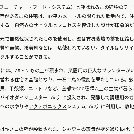
System（フューチャー・フード・システム）と呼ばれるこの建物の
浴室があるこの住宅は、87平方メートルの限られた敷地内で、
する。自然界のサイクルとプロセスを模倣した設計が印象的だ
元で自然伐採されたものを使用し、壁は有機栽培の藁を圧縮し
質や毒物、接着剤などは一切使われていない。タイルはリサイ
クルすることができる。
分には、35トンもの土が積まれ、菜園用の巨大なプランターが
替わる住宅の基礎となり、一石二鳥の役割を果たしている。敷
貝、甲殻類、ニワトリなど、全部で200種類以上の生物が暮ら
バイオダイジェスター
（※1）
に投入され、発酵して調理用のガ
への水やりや
アクアポニックス
システム
（※2）
に利用し、敷
はキノコの壁が設置された。シャワーの蒸気が壁を通り抜け、