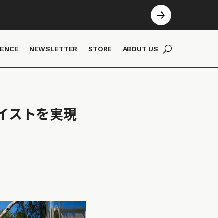
IENCE
NEWSLETTER
STORE
ABOUT US
イストを実現