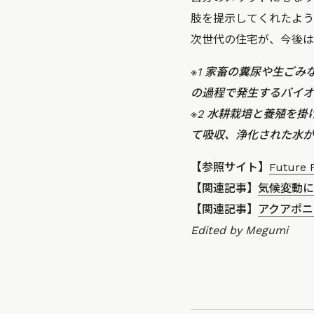
肢を提示してくれたよう
次世代の住宅が、今後は
※1 家畜の糞尿や生ご
の過程で発生するバイオ
※2 水耕栽培と養殖を
て吸収、浄化された水が
【参照サイト】
Future 
【関連記事】
気候変動に
【関連記事】
アクアポニ
Edited by Megumi