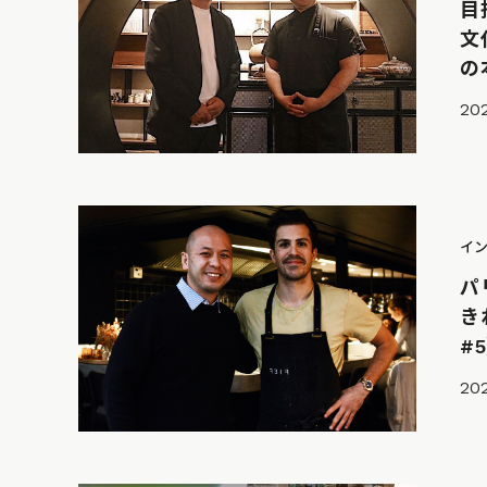
目
文
の
202
イ
パ
き
#
202