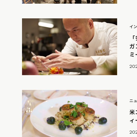
イ
「
ガ
ミ
202
ニ
米
ィ
202