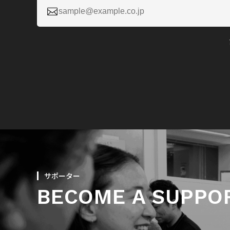

サポーター
BECOME A SUPPO