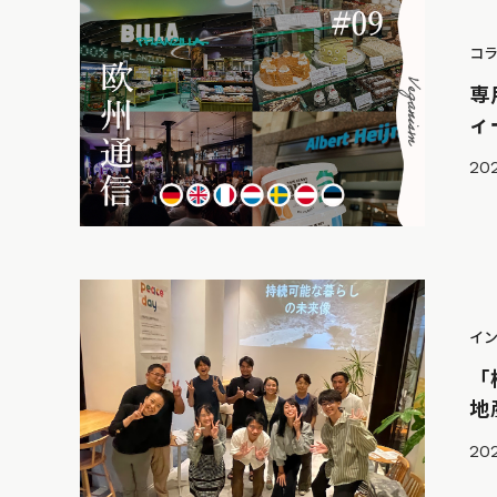
コ
専
ィ
202
イ
「
地
202