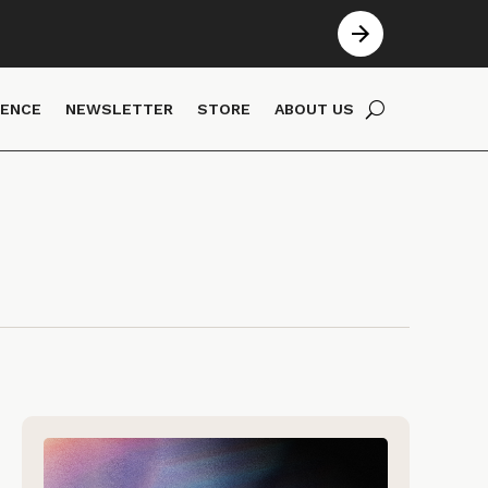
IENCE
NEWSLETTER
STORE
ABOUT US