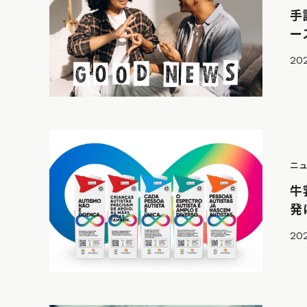
手
ー
202
ニ
牛
発
20