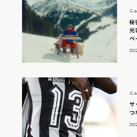
ニ
秘
光
ペ
202
ニ
サ
つ
20