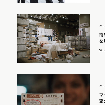
ニ
南
を
20
ニ
マ
変