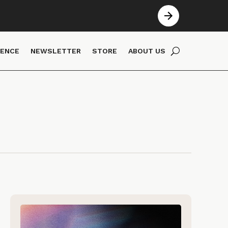
IENCE
NEWSLETTER
STORE
ABOUT US