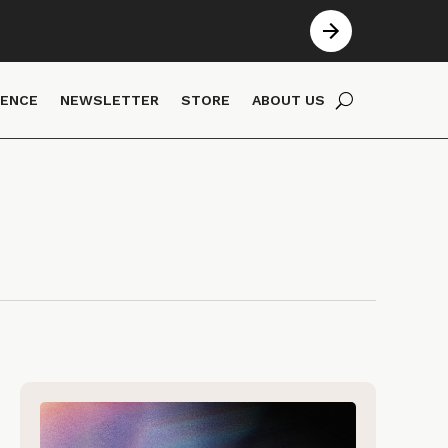
IENCE
NEWSLETTER
STORE
ABOUT US