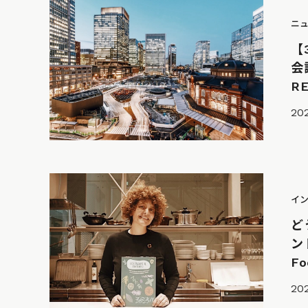
ニ
【
会議
R
20
イ
ど
ン
Fo
20