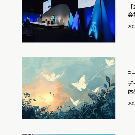
【
会議
202
ニ
デ
体
20