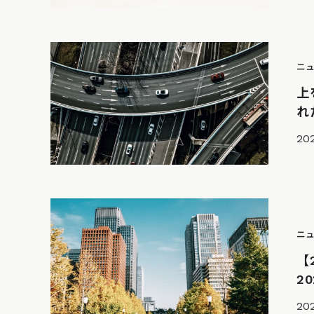
ニ
上
れ
202
ニ
【
2
202