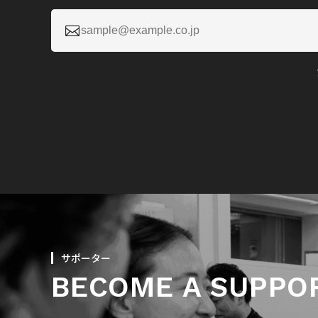

サポーター
BECOME A SUPPO