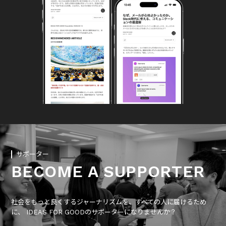
サポーター
BECOME A SUPPORTER
社会をもっと良くするジャーナリズムを、すべての人に届けるため
に、 IDEAS FOR GOODのサポーターになりませんか？