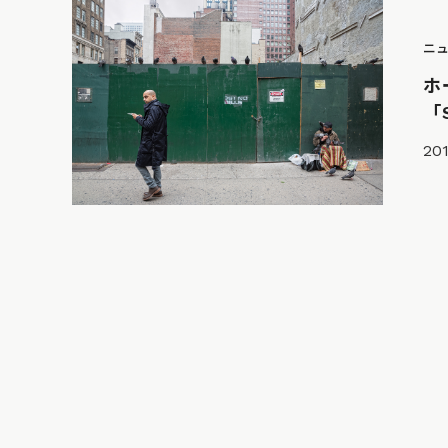
ニ
ホ
「S
201