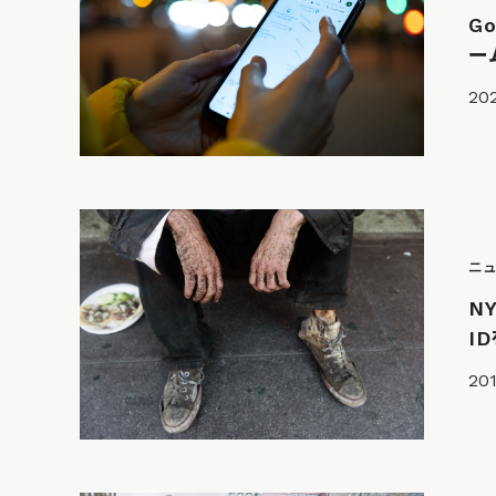
G
ー
202
ニ
N
I
201