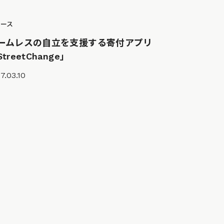
ュース
ームレスの自立を支援する寄付アプリ
treetChange」
7.03.10