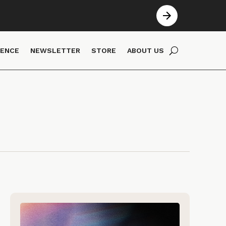
IENCE
NEWSLETTER
STORE
ABOUT US