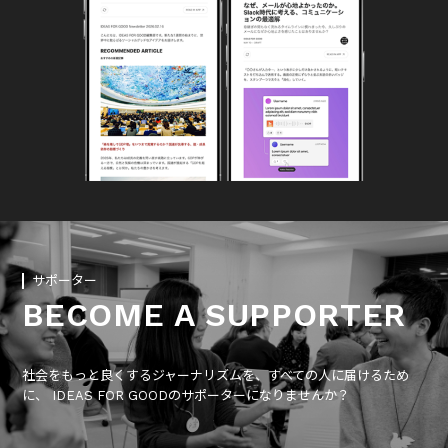
サポーター
BECOME A SUPPORTER
社会をもっと良くするジャーナリズムを、すべての人に届けるため
に、 IDEAS FOR GOODのサポーターになりませんか？