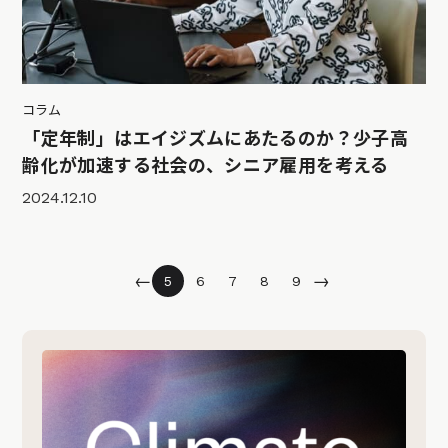
コラム
「定年制」はエイジズムにあたるのか？少子高
齢化が加速する社会の、シニア雇用を考える
2024.12.10
←
→
5
6
7
8
9