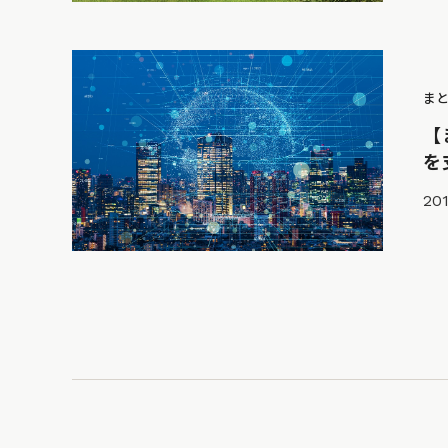
ま
【
を
201