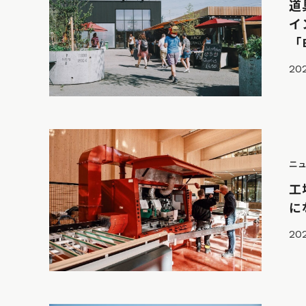
道
イ
「
20
ニ
工
に
202