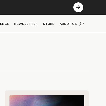
IENCE
NEWSLETTER
STORE
ABOUT US