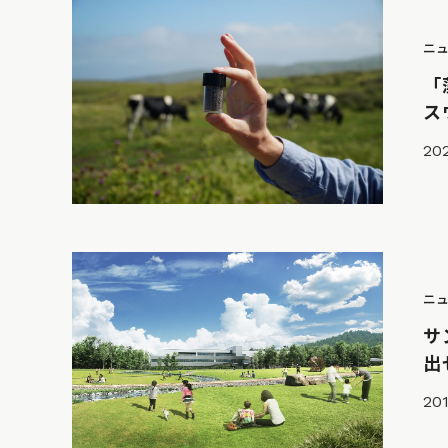
ニ
「
ス
20
ニ
サ
出
201