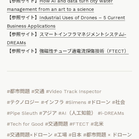
【参照サイト】
How AI and data turn city water
management from an art to a science
【参照サイト】
Industrial Uses of Drones – 5 Current
Business Applications
【参照サイト】
スマートインフラマネジメントシステムi-
DREAMs
【参照サイト】
強磁性チューブ過電流探傷技術（FTECT）
#都市問題
#交通
#Video Track Inspector
#テクノロジー
#インフラ
#Simens
#ドローン
#社会
#Pipe Sleuth
#アジア
#AI（人工知能）
#i-DREAMs
#Tech for Good
#交通問題
#FTECT
#北米
#交通問題×ドローン
#工場
#日本
#都市問題 × ドローン