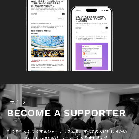
サポーター
BECOME A SUPPORTER
社会をもっと良くするジャーナリズムを、すべての人に届けるため
に、 IDEAS FOR GOODのサポーターになりませんか？