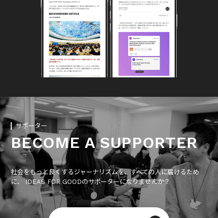
サポーター
BECOME A SUPPORTER
社会をもっと良くするジャーナリズムを、すべての人に届けるため
に、 IDEAS FOR GOODのサポーターになりませんか？