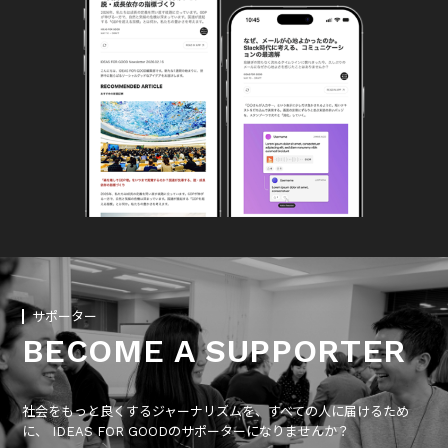
サポーター
BECOME A SUPPORTER
社会をもっと良くするジャーナリズムを、すべての人に届けるため
に、 IDEAS FOR GOODのサポーターになりませんか？