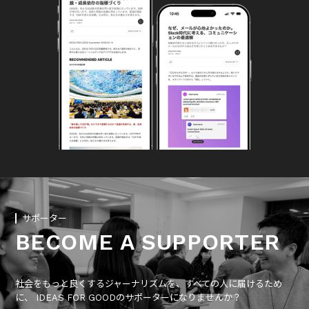
サポーター
BECOME A SUPPORTER
社会をもっと良くするジャーナリズムを、すべての人に届けるため
に、 IDEAS FOR GOODのサポーターになりませんか？